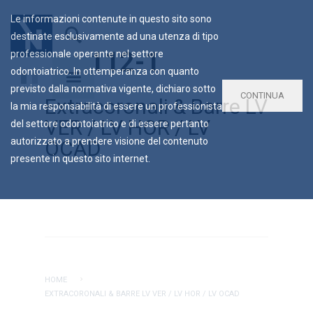
Le informazioni contenute in questo sito sono
destinate esclusivamente ad una utenza di tipo
VR-112-1
professionale operante nel settore
odontoiatrico. In ottemperanza con quanto
previsto dalla normativa vigente, dichiaro sotto
CONTINUA
Extracoronali & Barre LV
la mia responsabilità di essere un professionista
VER / LV HOR / LV
del settore odontoiatrico e di essere pertanto
autorizzato a prendere visione del contenuto
OCAD
presente in questo sito internet.
HOME
EXTRACORONALI & BARRE LV VER / LV HOR / LV OCAD