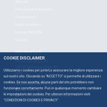
Attacchi
Parti Singole & Accessori
Complementi
Leghe & Saldami
Librerie CAD CAM
Contatti
Nobil-Metal S.p.A
COOKIE DISCLAIMER
Strada San Rocco, 28,
14018 Villafranca d'Asti - AT
Utilizziamo i cookies per poterLe assicurare la migliore esperienza
Italia
sul nostro sito. Cliccando su "ACCETTO" ci permette di utilizzare i
cookies. Se non accetta, alcune parti del sito potrebbero non
segreteria@nobilmetal.it
funzionare correttamente. Può in qualunque momento cambiare
Nobil Metal
le impostazioni dei cookies. Per ulteriori informazioni visiti
LV Attachments by Nobil Metal
"
CONDIZIONI DI COOKIES E PRIVACY
".