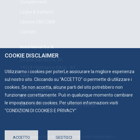
Complementi
Leghe & Saldami
Librerie CAD CAM
Contatti
Nobil-Metal S.p.A
COOKIE DISCLAIMER
Strada San Rocco, 28,
14018 Villafranca d'Asti - AT
Utilizziamo i cookies per poterLe assicurare la migliore esperienza
Italia
sul nostro sito. Cliccando su "ACCETTO" ci permette di utilizzare i
cookies. Se non accetta, alcune parti del sito potrebbero non
segreteria@nobilmetal.it
funzionare correttamente. Può in qualunque momento cambiare
Nobil Metal
le impostazioni dei cookies. Per ulteriori informazioni visiti
LV Attachments by Nobil Metal
"
CONDIZIONI DI COOKIES E PRIVACY
".
ACCETTO
© Copyright 2026 Nobil-Metal S.p.A - P.IVA IT00520100017 –
GESTISCI